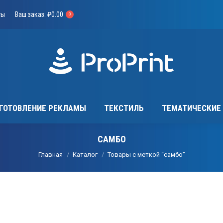
КИ
ИЗГОТОВЛЕНИЕ РЕКЛАМЫ
ТЕКСТИЛЬ
ТЕМАТ
ты
Ваш заказ:
₽
0.00
0
ГОТОВЛЕНИЕ РЕКЛАМЫ
ТЕКСТИЛЬ
ТЕМАТИЧЕСКИЕ
САМБО
Вы здесь:
Главная
Каталог
Товары с меткой “самбо”