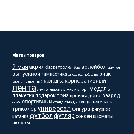
Метки товаров
9 мая
акрил
волейбол
баскетбол
бег
бокс
вымпел
выпускной
знак
гимнастика
дзюдо
единоборства
корпоративный
колодка
каратэ
квадратный
лента
медаль
ленты
лыжи
лыжный спорт
приз
плакетка
подарок
разряд
производство
спортивный
текстиль
танцы
стенд
стенды
самбо
универсал
фигура
триколор
фигурное
футбол
футляр
хоккей
шахматы
катание
эконом