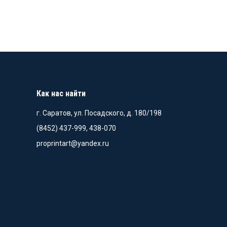
товар
имеет
несколько
вариаций.
Опции
можно
выбрать
Как нас найти
на
странице
г. Саратов, ул. Посадского, д. 180/198
товара.
(8452) 437-999, 438-070
proprintart@yandex.ru