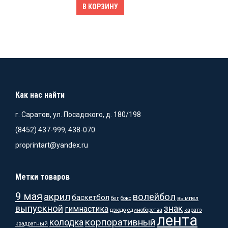
В КОРЗИНУ
Как нас найти
г. Саратов, ул. Посадского, д. 180/198
(8452) 437-999, 438-070
proprintart@yandex.ru
Метки товаров
9 мая
акрил
волейбол
баскетбол
бег
бокс
вымпел
выпускной
знак
гимнастика
дзюдо
единоборства
каратэ
лента
корпоративный
колодка
квадратный