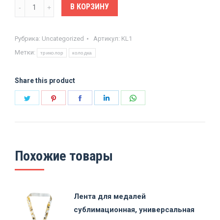
Количество
В КОРЗИНУ
Колодка
для
Рубрика:
Uncategorized
Артикул:
KL1
медали
Метки:
триколор
колодка
металлическая
Share this product
Поделиться
Поделиться
Поделиться
Поделиться
Поделиться
в
в
в
в
в
Twitter
Pinterest
Facebook
LinkedIn
WhatsApp
Похожие товары
Лента для медалей
сублимационная, универсальная