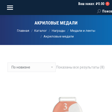
Ваш заказ:
₽
0.00
0
Поиск
Поиск:
АКРИЛОВЫЕ МЕДАЛИ
Вы здесь:
Главная
Каталог
Награды
Медали и ленты
Акриловые медали
Сорт
Показаны все результаты (8)
сам
нед