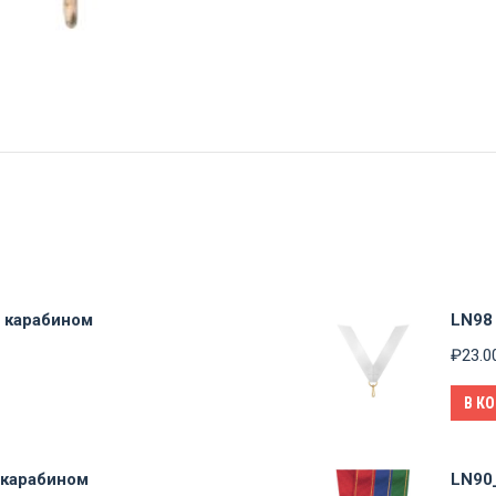
с карабином
LN98
₽
23.0
В К
 карабином
LN90