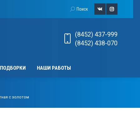
ИЧЕСКИЕ ПОДБОРКИ
НАШИ РАБОТЫ
Поиск:
Поиск
Страница
Страница
Вконтакте
Instagram
(8452) 437-999
открывается
открывается
(8452) 438-070
в
в
новом
новом
 ПОДБОРКИ
НАШИ РАБОТЫ
окне
окне
тная с золотом