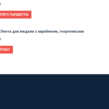
0
Этот
ЕРИТЕ ПАРАМЕТРЫ
товар
имеет
Лента для медали с карабином, георгиевская
несколько
0
вариаций.
Опции
ОРЗИНУ
можно
выбрать
на
странице
товара.