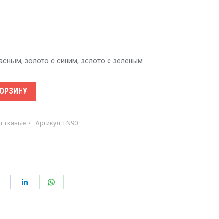
асным, золото с синим, золото с зеленым
КОРЗИНУ
ы тканые
Артикул:
LN90
иться
Поделиться
Поделиться
Поделиться
в
в
в
est
Facebook
LinkedIn
WhatsApp