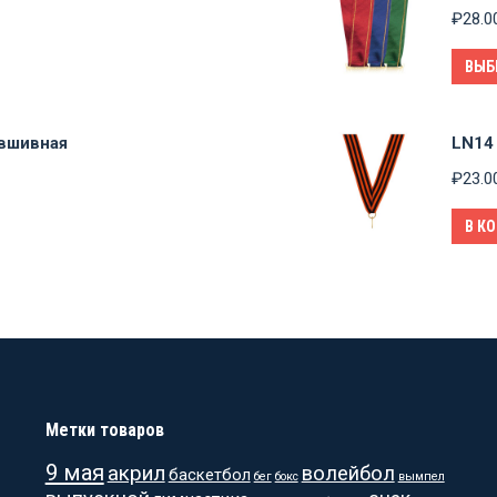
₽
28.0
ВЫБ
 вшивная
LN14 
₽
23.0
В К
Метки товаров
9 мая
акрил
волейбол
баскетбол
бег
бокс
вымпел