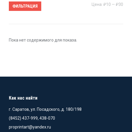
Мин
Мак
Цена:
₽10
—
₽30
ФИЛЬТРАЦИЯ
цен
цен
Пока нет содержимого для показа.
Как нас найти
г. Саратов, ул. Посадского, д. 180/198
(8452) 437-999, 438-070
proprintart@yandex.ru