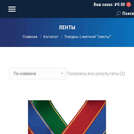
Ваш заказ:
₽
0.00
0
Поиск
Поиск:
ЛЕНТЫ
Вы здесь:
Главная
Каталог
Товары с меткой “ленты”
Сорт
Показаны все результаты (2)
сам
нед